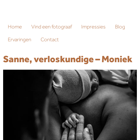
Home
Vind een fotograaf
Impressies
Blog
Ervaringen
Contact
Sanne, verloskundige – Moniek